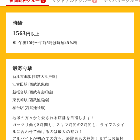
夜間勤務クルー
マクドナルドクルー
デリバリークルー
時給
1563
以上
円
※
25
午後10時〜午前5時は時給
%
増
最寄り駅
新江古田駅 [都営大江戸線]
江古田駅 [西武池袋線]
新桜台駅 [西武有楽町線]
東長崎駅 [西武池袋線]
桜台駅 [西武池袋線]
地域の方々から愛される店舗を目指します！
ガッツリ働く8時間も、スキマ時間の2時間も、ライフスタイ
ルに合わせて働けるのは最大の魅力！
アルバイトが初めての方も、経験者も大歓迎！まずはお気軽