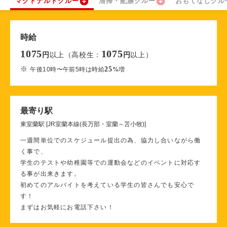
マクドナルドクルー
清掃・配膳クルー
おもてなしクル
時給
1075
1075
以上（高校生：
以上）
円
円
※
25
午後10時〜午前5時は時給
%
増
最寄り駅
東室蘭駅 [JR室蘭本線(長万部・室蘭～苫小牧)]
一週間単位でのスケジュール提出の為、協力し合いながら働
く事で、
学生のテストや幼稚園等での運動会などのイベントに対応す
る事が出来きます。
初めてのアルバイトを考えている学生の皆さんでも安心で
す！
まずはお気軽にお電話下さい！