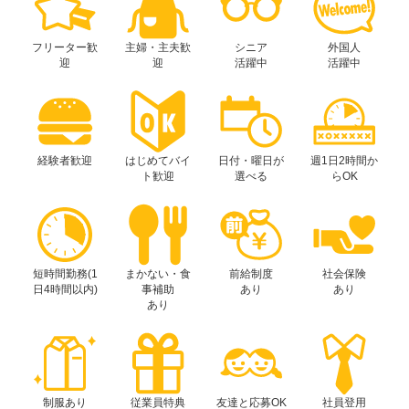
フリーター歓
主婦・主夫歓
シニア
外国人
迎
迎
活躍中
活躍中
経験者歓迎
はじめてバイ
日付・曜日が
週1日2時間か
ト歓迎
選べる
らOK
短時間勤務(1
まかない・食
前給制度
社会保険
日4時間以内)
事補助
あり
あり
あり
制服あり
従業員特典
友達と応募OK
社員登用