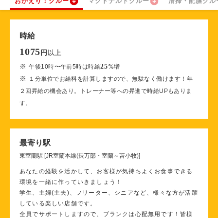
おかえり！クルー
マクドナルドクルー
清掃・配膳クル
時給
1075
以上
円
※
25
午後10時〜午前5時は時給
%
増
※
１分単位でお給料を計算しますので、無駄なく働けます！年
２回昇給の機会あり。トレーナー等への昇進で時給UPもありま
す。
最寄り駅
東室蘭駅 [JR室蘭本線(長万部・室蘭～苫小牧)]
あなたの経験を活かして、お客様が気持ちよくお食事できる
環境を一緒に作っていきましょう！
学生、主婦(主夫)、フリーター、シニアなど、様々な方が活躍
している楽しい店舗です。
全員でサポートしますので、ブランクは心配無用です！皆様