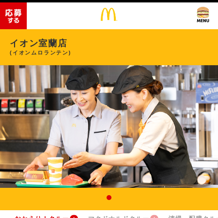
イオン室蘭店
(イオンムロランテン)