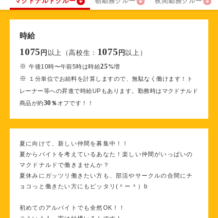
マクドナルドクルー
朝勤務クルー
夜間勤務クルー
時給
1075
1075
以上（高校生：
以上）
円
円
※
25
午後10時〜午前5時は時給
%
増
※
１分単位でお給料を計算しますので、無駄なく働けます！ト
レーナー等への昇進で時給UPもあります。勤務時はマクドナルド
30
商品が約
％
オフです！！
夏に向けて、新しい仲間を募集中！！
夏からバイトを考えているあなた！楽しい仲間がいっぱいの
マクドナルドで働きませんか？
夏休みにガッツリ働きたい方も、部活やサークルの合間にチ
ョコっと働きたい方にもピッタリ(＾ー＾）b
初めてのアルバイトでも全然OK！！