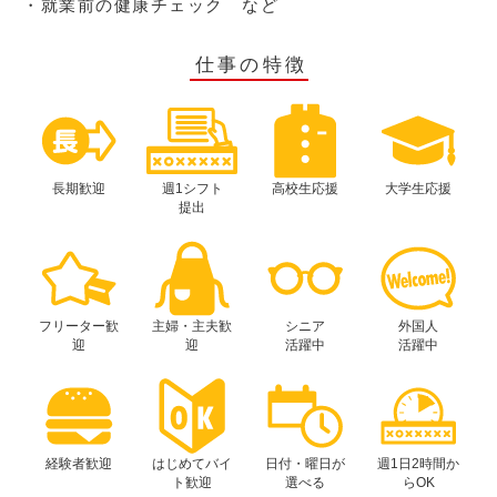
・就業前の健康チェック など
仕事の特徴
長期歓迎
週1シフト
高校生応援
大学生応援
提出
フリーター歓
主婦・主夫歓
シニア
外国人
迎
迎
活躍中
活躍中
経験者歓迎
はじめてバイ
日付・曜日が
週1日2時間か
ト歓迎
選べる
らOK