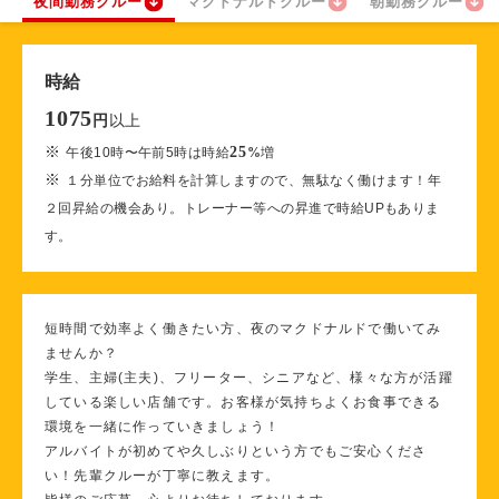
夜間勤務クルー
マクドナルドクルー
朝勤務クルー
時給
1075
以上
円
※
25
午後10時〜午前5時は時給
%
増
※
１分単位でお給料を計算しますので、無駄なく働けます！年
２回昇給の機会あり。トレーナー等への昇進で時給UPもありま
す。
短時間で効率よく働きたい方、夜のマクドナルドで働いてみ
ませんか？
学生、主婦(主夫)、フリーター、シニアなど、様々な方が活躍
している楽しい店舗です。お客様が気持ちよくお食事できる
環境を一緒に作っていきましょう！
アルバイトが初めてや久しぶりという方でもご安心くださ
い！先輩クルーが丁寧に教えます。