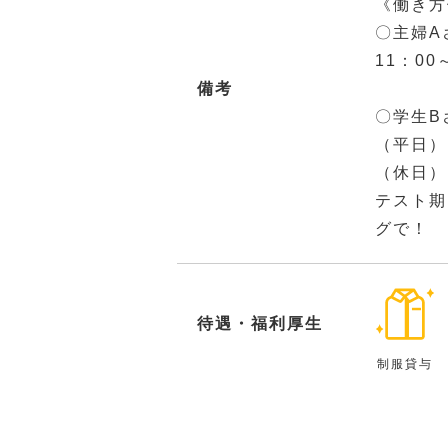
《働き方
〇主婦A
11：0
備考
〇学生B
（平日）1
（休日）
テスト期
グで！
待遇・福利厚生
制服貸与