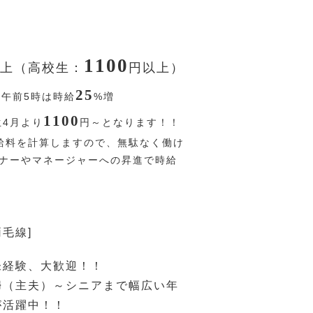
1100
上（高校生：
円
以上）
25
〜午前5時は時給
%
増
1100
生4月より
円
～となります！！
給料を計算しますので、無駄なく働け
ーナーやマネージャーへの昇進で時給
両毛線]
未経験、大歓迎！！
婦（主夫）～シニアまで幅広い年
が活躍中！！