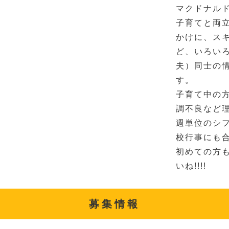
マクドナル
子育てと両
かけに、ス
ど、いろい
夫）同士の
す。
子育て中の
調不良など
週単位のシ
校行事にも
初めての方
いね!!!!
募集情報