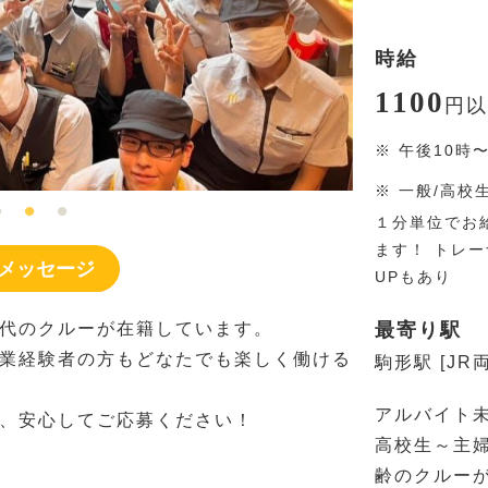
時給
1100
円
以
※
午後10時
※
一般/高校
１分単位でお
ます！ トレ
メッセージ
UPもあり
代のクルーが在籍しています。
最寄り駅
業経験者の方もどなたでも楽しく働ける
駒形駅 [JR
アルバイト
、安心してご応募ください！
高校生～主
齢のクルー