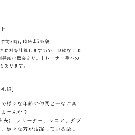
上
25
〜午前5時は時給
%
増
お給料を計算しますので、無駄なく働
回昇給の機会あり。トレーナー等への
Pもあります。
両毛線]
ドで様々な年齢の仲間と一緒に楽
みませんか？
主夫)、フリーター、シニア、ダブ
ど、様々な方が活躍している楽し