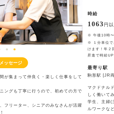
時給
1063
円
以
※
午後10時
※
１分単位で
けます！年２
昇進で時給U
メッセージ
最寄り駅
駒形駅 [JR
間が集まって仲良く・楽しく仕事をして
マクドナル
ニングも丁寧に行うので、初めての方で
しく働いて
学生、主婦(
、フリーター、シニアのみなさんが活躍
ルワークな
！