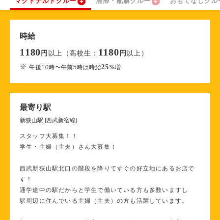
マクドナルドクルー
清掃・配膳クルー
おもてなしクル
時給
1180
1180
以上（高校生：
以上）
円
円
※
25
午後10時〜午前5時は時給
%
増
最寄り駅
新狭山駅 [西武新宿線]
スタッフ大募集！！
学生・主婦（主夫）さん大募集！
西武新狭山駅北口の階段を降りてすぐの好立地にあるお店で
す！
通学途中の駅だからと学生で働いている方も多数いますし
駅周辺に住んでいる主婦（主夫）の方も活躍しています。