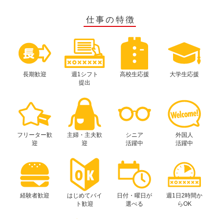
仕事の特徴
長期歓迎
週1シフト
高校生応援
大学生応援
提出
フリーター歓
主婦・主夫歓
シニア
外国人
迎
迎
活躍中
活躍中
経験者歓迎
はじめてバイ
日付・曜日が
週1日2時間か
ト歓迎
選べる
らOK