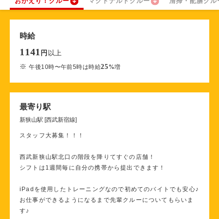
おかえり！クルー
マクドナルドクルー
清掃・配膳クル
時給
1141
以上
円
※
25
午後10時〜午前5時は時給
%
増
最寄り駅
新狭山駅 [西武新宿線]
スタッフ大募集！！！
西武新狭山駅北口の階段を降りてすぐの店舗！
シフトは1週間毎に自分の携帯から提出できます！
iPadを使用したトレーニングなので初めてのバイトでも安心♪
お仕事ができるようになるまで先輩クルーについてもらいま
す♪