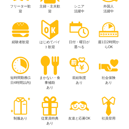
フリーター歓
主婦・主夫歓
シニア
外国人
迎
迎
活躍中
活躍中
経験者歓迎
はじめてバイ
日付・曜日が
週1日2時間か
ト歓迎
選べる
らOK
短時間勤務(1
まかない・食
前給制度
社会保険
日4時間以内)
事補助
あり
あり
あり
制服あり
従業員特典
友達と応募OK
社員登用
あり