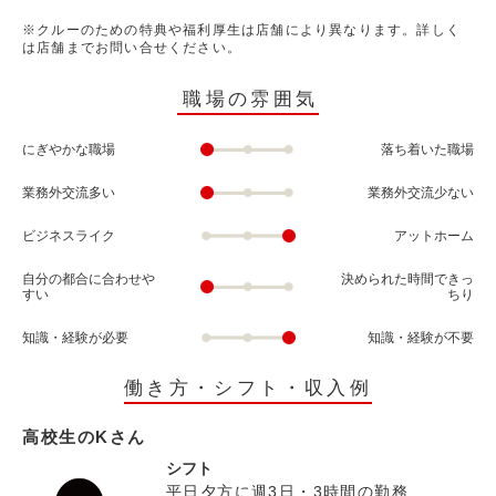
※クルーのための特典や福利厚生は店舗により異なります。詳しく
は店舗までお問い合せください。
職場の雰囲気
にぎやかな職場
落ち着いた職場
業務外交流多い
業務外交流少ない
ビジネスライク
アットホーム
自分の都合に合わせや
決められた時間できっ
すい
ちり
知識・経験が必要
知識・経験が不要
働き方・シフト・収入例
高校生のKさん
シフト
平日夕方に週3日・3時間の勤務