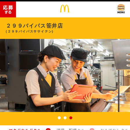
２９９バイパス笹井店
(２９９バイパスササイテン)