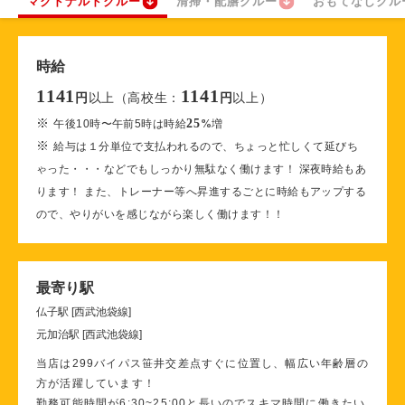
マクドナルドクルー
清掃・配膳クルー
おもてなしクル
時給
1141
1141
以上（高校生：
以上）
円
円
※
25
午後10時〜午前5時は時給
%
増
※
給与は１分単位で支払われるので、ちょっと忙しくて延びち
ゃった・・・などでもしっかり無駄なく働けます！ 深夜時給もあ
ります！ また、トレーナー等へ昇進するごとに時給もアップする
ので、やりがいを感じながら楽しく働けます！！
最寄り駅
仏子駅 [西武池袋線]
元加治駅 [西武池袋線]
当店は299バイパス笹井交差点すぐに位置し、幅広い年齢層の
方が活躍しています！
勤務可能時間が6:30~25:00と長いのでスキマ時間に働きたい