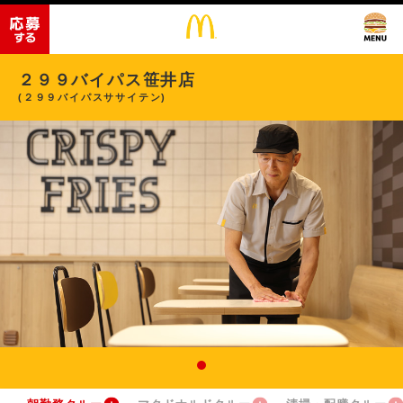
２９９バイパス笹井店
(２９９バイパスササイテン)