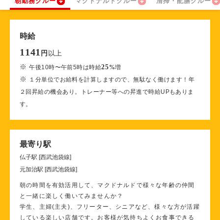
朝勤務クルー
マクドナルドクルー
清掃・配膳クルー
時給
1141
以上
円
※
25
午後10時〜午前5時は時給
%
増
※
１分単位でお給料を計算しますので、無駄なく働けます！年
２回昇給の機会あり。トレーナー等への昇進で時給UPもありま
す。
最寄り駅
仏子駅 [西武池袋線]
元加治駅 [西武池袋線]
朝の時間を有効活用して、マクドナルドで様々な年齢の仲間
と一緒に楽しく働いてみませんか？
学生、主婦(主夫)、フリーター、シニアなど、様々な方が活躍
している楽しい店舗です。お客様が気持ちよくお食事できる