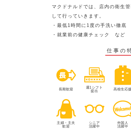
マクドナルドでは、店内の衛生管
して行っていきます。
・最低1時間に1度の手洗い徹底
・就業前の健康チェック など
仕事の
週1シフト
長期歓迎
高校生応
提出
主婦・主夫
シニア
外国人
歓迎
活躍中
活躍中