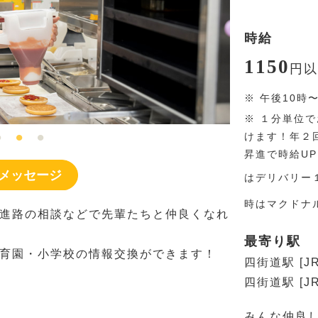
時給
1150
円
以
※
午後10時
※
１分単位で
けます！年２
昇進で時給U
メッセージ
はデリバリー
時はマクドナ
進路の相談などで先輩たちと仲良くなれ
最寄り駅
育園・小学校の情報交換ができます！
四街道駅 [J
四街道駅 [
みんな仲良