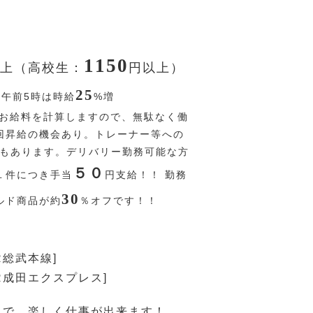
1150
上（高校生：
円
以上）
25
〜午前5時は時給
%
増
お給料を計算しますので、無駄なく働
回昇給の機会あり。トレーナー等への
Pもあります。デリバリー勤務可能な方
５０
１件につき手当
円
支給！！ 勤務
30
ルド商品が約
％
オフです！！
R総武本線]
JR成田エクスプレス]
しで、楽しく仕事が出来ます！