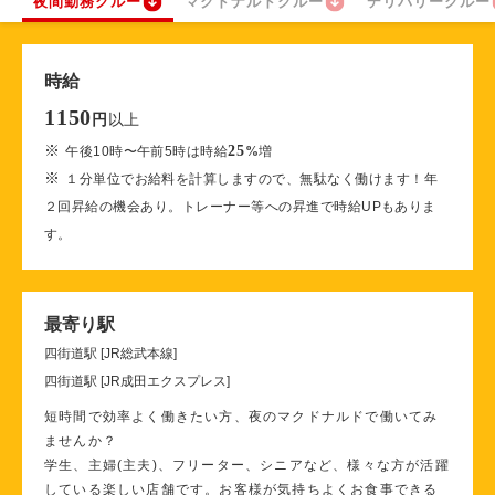
夜間勤務クルー
マクドナルドクルー
デリバリークルー
時給
1150
以上
円
※
25
午後10時〜午前5時は時給
%
増
※
１分単位でお給料を計算しますので、無駄なく働けます！年
２回昇給の機会あり。トレーナー等への昇進で時給UPもありま
す。
最寄り駅
四街道駅 [JR総武本線]
四街道駅 [JR成田エクスプレス]
短時間で効率よく働きたい方、夜のマクドナルドで働いてみ
ませんか？
学生、主婦(主夫)、フリーター、シニアなど、様々な方が活躍
している楽しい店舗です。お客様が気持ちよくお食事できる