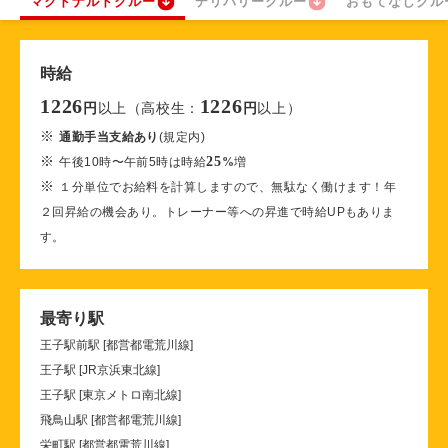
マクドナルドクルー
デリバリークルー
おもてなしクル
時給
1226
1226
以上（高校生：
以上）
円
円
※
通勤手当支給あり
(規定内)
※
25
午後10時〜午前5時は時給
%
増
※
１分単位でお給料を計算しますので、無駄なく働けます！年
２回昇給の機会あり。トレーナー等への昇進で時給UPもありま
す。
最寄り駅
王子駅前駅 [都営都電荒川線]
王子駅 [JR京浜東北線]
王子駅 [東京メトロ南北線]
飛鳥山駅 [都営都電荒川線]
栄町駅 [都営都電荒川線]