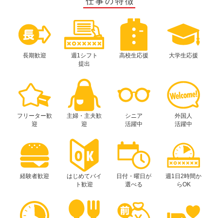
仕事の特徴
長期歓迎
週1シフト
高校生応援
大学生応援
提出
フリーター歓
主婦・主夫歓
シニア
外国人
迎
迎
活躍中
活躍中
経験者歓迎
はじめてバイ
日付・曜日が
週1日2時間か
ト歓迎
選べる
らOK