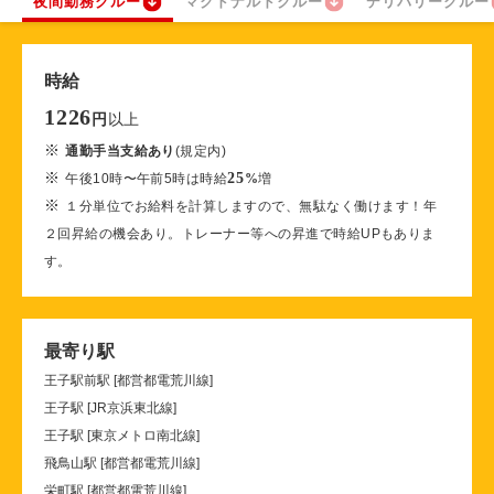
夜間勤務クルー
マクドナルドクルー
デリバリークルー
時給
1226
以上
円
※
通勤手当支給あり
(規定内)
※
25
午後10時〜午前5時は時給
%
増
※
１分単位でお給料を計算しますので、無駄なく働けます！年
２回昇給の機会あり。トレーナー等への昇進で時給UPもありま
す。
最寄り駅
王子駅前駅 [都営都電荒川線]
王子駅 [JR京浜東北線]
王子駅 [東京メトロ南北線]
飛鳥山駅 [都営都電荒川線]
栄町駅 [都営都電荒川線]