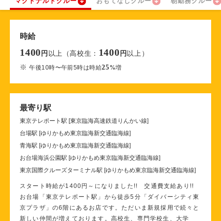
マクドナルドクルー
おもてなしクルー
朝勤務クルー
時給
1400
1400
以上（高校生：
以上）
円
円
※
25
午後10時〜午前5時は時給
%
増
最寄り駅
東京テレポート駅 [東京臨海高速鉄道りんかい線]
台場駅 [ゆりかもめ東京臨海新交通臨海線]
青海駅 [ゆりかもめ東京臨海新交通臨海線]
お台場海浜公園駅 [ゆりかもめ東京臨海新交通臨海線]
東京国際クルーズターミナル駅 [ゆりかもめ東京臨海新交通臨海線]
スタート時給が1400円～になりました!! 交通費支給あり!!
お台場「東京テレポート駅」から徒歩5分「ダイバーシティ東
京プラザ」の6階にあるお店です。ただいま新規採用で続々と
新しい仲間が増えております。高校生、専門学校生、大学