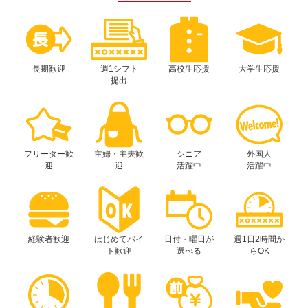
長期歓迎
週1シフト
高校生応援
大学生応援
提出
フリーター歓
主婦・主夫歓
シニア
外国人
迎
迎
活躍中
活躍中
経験者歓迎
はじめてバイ
日付・曜日が
週1日2時間か
ト歓迎
選べる
らOK