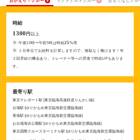
おかえり！クルー
マクドナルドクルー
おもてなしクル
時給
1300
以上
円
※
25
午後10時〜午前5時は時給
%
増
※
１分単位でお給料を計算しますので、無駄なく働けます！年
２回昇給の機会あり。トレーナー等への昇進で時給UPもありま
す。
最寄り駅
東京テレポート駅 [東京臨海高速鉄道りんかい線]
台場駅 [ゆりかもめ東京臨海新交通臨海線]
青海駅 [ゆりかもめ東京臨海新交通臨海線]
お台場海浜公園駅 [ゆりかもめ東京臨海新交通臨海線]
東京国際クルーズターミナル駅 [ゆりかもめ東京臨海新交通臨海線]