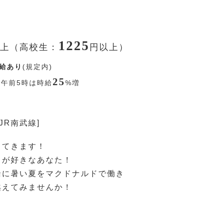
1225
上（高校生：
円
以上）
給あり
(規定内)
25
〜午前5時は時給
%
増
JR南武線]
ってきます！
ドが好きなあなた！
緒に暑い夏をマクドナルドで働き
越えてみませんか！