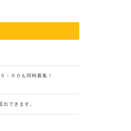
翌５：００も同時募集！
提出できます。