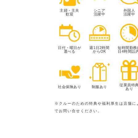
主婦・主夫
シニア
外国人
歓迎
活躍中
活躍中
日付・曜日が
週1日2時間
短時間勤務(
選べる
からOK
日4時間以内
従業員特
社会保険あり
制服あり
あり
※クルーのための特典や福利厚生は店舗に
でお問い合せください。