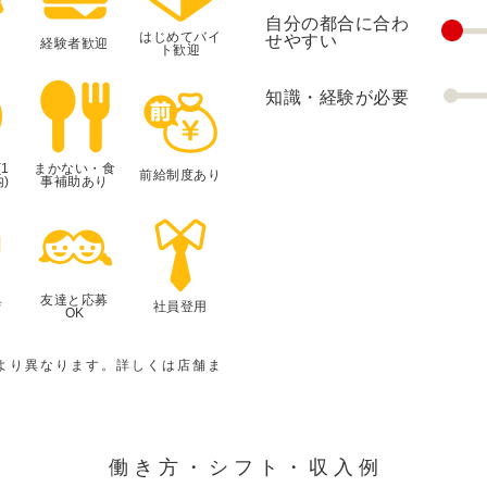
自分の都合に合わ
はじめてバイ
せやすい
経験者歓迎
ト歓迎
知識・経験が必要
1
まかない・食
前給制度あり
)
事補助あり
典
友達と応募
社員登用
OK
より異なります。詳しくは店舗ま
働き方・シフト・収入例