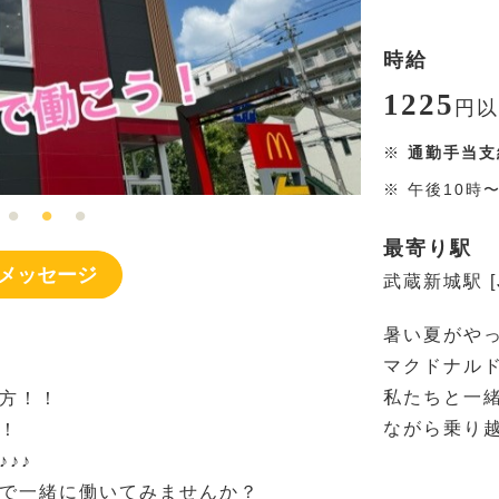
時給
1225
円
以
※
通勤手当支
※
午後10時
最寄り駅
メッセージ
武蔵新城駅 [
暑い夏がや
マクドナル
私たちと一
方！！
ながら乗り
！
♪♪
で一緒に働いてみませんか？