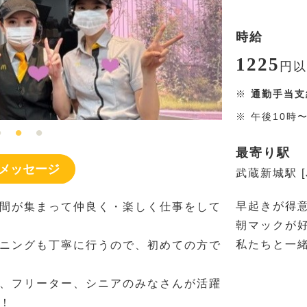
時給
1225
円
以
※
通勤手当支
※
午後10時
最寄り駅
メッセージ
武蔵新城駅 [
早起きが得
間が集まって仲良く・楽しく仕事をして
朝マックが
私たちと一
ニングも丁寧に行うので、初めての方で
、フリーター、シニアのみなさんが活躍
！