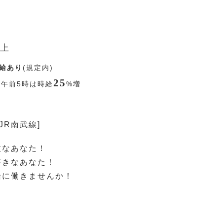
上
給あり
(規定内)
25
〜午前5時は時給
%
増
JR南武線]
意なあなた！
好きなあなた！
緒に働きませんか！