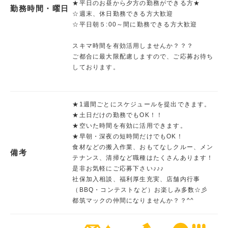
★平日のお昼から夕方の勤務ができる方★
勤務時間・曜日
☆週末、休日勤務できる方大歓迎
☆平日朝５:00～間に勤務できる方大歓迎
スキマ時間を有効活用しませんか？？？
ご都合に最大限配慮しますので、ご応募お待ち
しております。
★1週間ごとにスケジュールを提出できます。
★土日だけの勤務でもOK！！
★空いた時間を有効に活用できます。
★早朝・深夜の短時間だけでもOK！
食材などの搬入作業、おもてなしクルー、メン
備考
テナンス、清掃など職種はたくさんあります！
是非お気軽にご応募下さい♪♪♪
社保加入相談、福利厚生充実、店舗内行事
（BBQ・コンテストなど）お楽しみ多数☆彡
都筑マックの仲間になりませんか？？^^