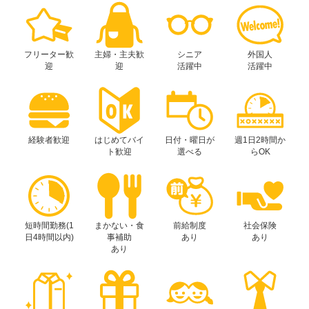
フリーター歓
主婦・主夫歓
シニア
外国人
迎
迎
活躍中
活躍中
経験者歓迎
はじめてバイ
日付・曜日が
週1日2時間か
ト歓迎
選べる
らOK
短時間勤務(1
まかない・食
前給制度
社会保険
日4時間以内)
事補助
あり
あり
あり