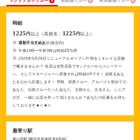
マクドナルドクルー
朝勤務クルー
夜間勤務クルー
時給
1225
1225
以上（高校生：
以上）
円
円
※
通勤手当支給あり
(規定内)
※
25
午後10時〜午前5時は時給
%
増
※
2026年5月26日リニューアルオープン!!! 明るくキレイな店舗
で働きませんか？ 当店は女性店長です♪ クルーからトレーナー
へ、そしてマネージャーへ昇進すれば時給UPです！ 頑張るあな
たを心から応援します！ 早朝、深夜クルー、アルバイト初めての
あなた、以前クルーだったあなた、主婦さん、主夫さん、シニア
の方、一緒にお店を作って頂けませんか？あなたの応募をお待ち
しております★☆★☆
最寄り駅
東山田駅 [横浜市高速鉄道4号線]