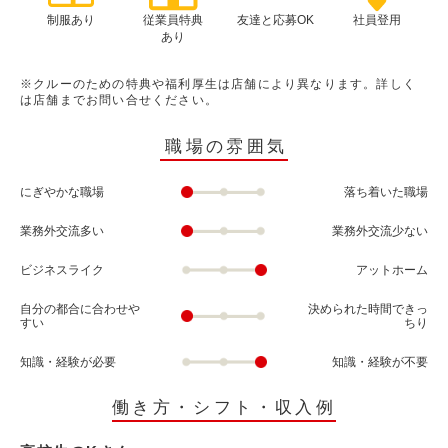
制服あり
従業員特典
友達と応募OK
社員登用
あり
※クルーのための特典や福利厚生は店舗により異なります。詳しく
は店舗までお問い合せください。
職場の雰囲気
にぎやかな職場
落ち着いた職場
業務外交流多い
業務外交流少ない
ビジネスライク
アットホーム
自分の都合に合わせや
決められた時間できっ
すい
ちり
知識・経験が必要
知識・経験が不要
働き方・シフト・収入例