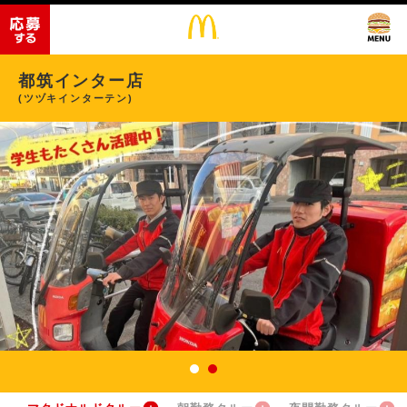
都筑インター店
(ツヅキインターテン)