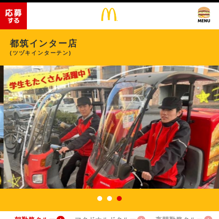
都筑インター店
(ツヅキインターテン)