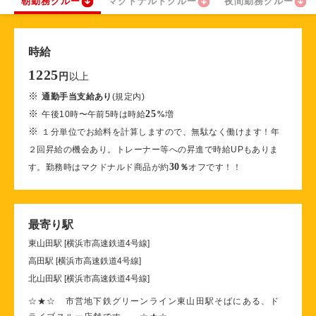
朝勤務クルー
マクドナルドクルー
夜間勤務クルー
時給
1225
以上
円
※
通勤手当支給あり
(規定内)
※
25
午後10時〜午前5時は時給
%
増
※
１分単位でお給料を計算しますので、無駄なく働けます！年
２回昇給の機会あり。トレーナー等への昇進で時給UPもありま
30
す。勤務時はマクドナルド商品が約
％
オフです！！
最寄り駅
東山田駅 [横浜市高速鉄道4号線]
高田駅 [横浜市高速鉄道4号線]
北山田駅 [横浜市高速鉄道4号線]
☆★☆ 市営地下鉄グリーンライン東山田駅そばにある、ド