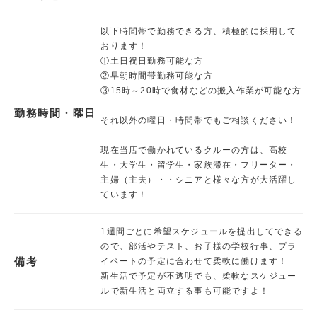
以下時間帯で勤務できる方、積極的に採用して
おります！
①土日祝日勤務可能な方
②早朝時間帯勤務可能な方
③15時～20時で食材などの搬入作業が可能な方
勤務時間・曜日
それ以外の曜日・時間帯でもご相談ください！
現在当店で働かれているクルーの方は、高校
生・大学生・留学生・家族滞在・フリーター・
主婦（主夫）・・シニアと様々な方が大活躍し
ています！
1週間ごとに希望スケジュールを提出してできる
ので、部活やテスト、お子様の学校行事、プラ
備考
イベートの予定に合わせて柔軟に働けます！
新生活で予定が不透明でも、柔軟なスケジュー
ルで新生活と両立する事も可能ですよ！