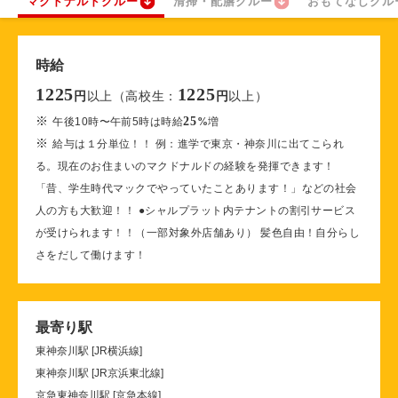
マクドナルドクルー
清掃・配膳クルー
おもてなしクル
時給
1225
1225
以上（高校生：
以上）
円
円
※
25
午後10時〜午前5時は時給
%
増
※
給与は１分単位！！ 例：進学で東京・神奈川に出てこられ
る。現在のお住まいのマクドナルドの経験を発揮できます！
「昔、学生時代マックでやっていたことあります！」などの社会
人の方も大歓迎！！ ●シャルプラット内テナントの割引サービス
が受けられます！！（一部対象外店舗あり） 髪色自由！自分らし
さをだして働けます！
最寄り駅
東神奈川駅 [JR横浜線]
東神奈川駅 [JR京浜東北線]
京急東神奈川駅 [京急本線]