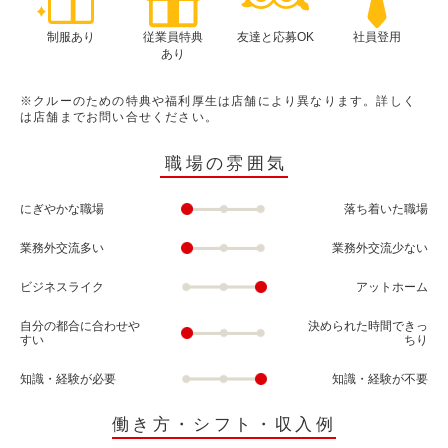
制服あり
従業員特典
友達と応募OK
社員登用
あり
※クルーのための特典や福利厚生は店舗により異なります。詳しく
は店舗までお問い合せください。
職場の雰囲気
にぎやかな職場
落ち着いた職場
業務外交流多い
業務外交流少ない
ビジネスライク
アットホーム
自分の都合に合わせや
決められた時間できっ
すい
ちり
知識・経験が必要
知識・経験が不要
働き方・シフト・収入例