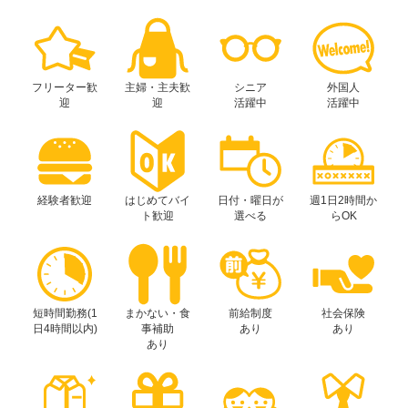
フリーター歓
主婦・主夫歓
シニア
外国人
迎
迎
活躍中
活躍中
経験者歓迎
はじめてバイ
日付・曜日が
週1日2時間か
ト歓迎
選べる
らOK
短時間勤務(1
まかない・食
前給制度
社会保険
日4時間以内)
事補助
あり
あり
あり