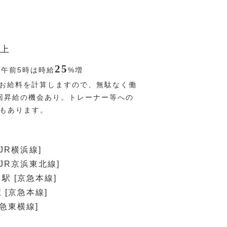
上
25
〜午前5時は時給
%
増
お給料を計算しますので、無駄なく働
回昇給の機会あり。トレーナー等への
Pもあります。
JR横浜線]
JR京浜東北線]
駅 [京急本線]
 [京急本線]
東急東横線]