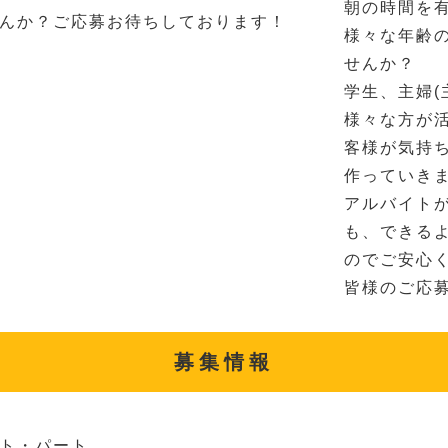
朝の時間を
んか？ご応募お待ちしております！
様々な年齢
せんか？
学生、主婦(
様々な方が
客様が気持
作っていき
アルバイト
も、できる
のでご安心
皆様のご応
募集情報
ト・パート