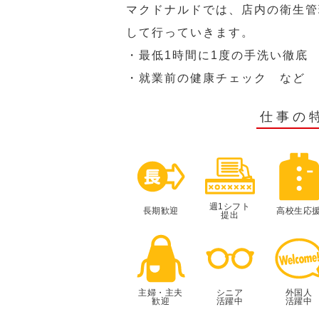
マクドナルドでは、店内の衛生管
して行っていきます。
・最低1時間に1度の手洗い徹底
・就業前の健康チェック など
仕事の
週1シフト
長期歓迎
高校生応
提出
主婦・主夫
シニア
外国人
歓迎
活躍中
活躍中