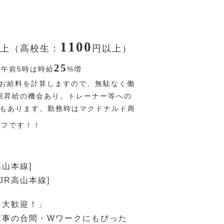
1100
上（高校生：
円
以上）
25
〜午前5時は時給
%
増
お給料を計算しますので、無駄なく働
回昇給の機会あり。トレーナー等への
Pもあります。勤務時はマクドナルド商
オフです！！
高山本線]
JR高山本線]
も大歓迎！」
家事の合間・Wワークにもぴった