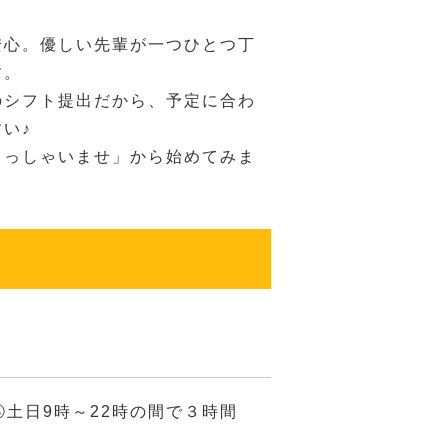
安心。優しい先輩が一つひとつ丁
す。
のシフト提出だから、予定に合わ
い♪
らっしゃいませ」から始めてみま
 ④土日9時～22時の間で３時間