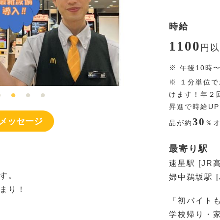
時給
1100
円
以
※
午後10時
※
１分単位で
けます！年２
昇進で時給U
30
メッセージ
品が約
％
最寄り駅
速星駅 [JR
す。
婦中鵜坂駅 [
まり！
「初バイト
学校帰り・