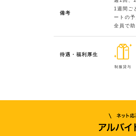
週1回、
1週間ご
備考
ートの予
全員で助
待遇・福利厚生
制服貸与