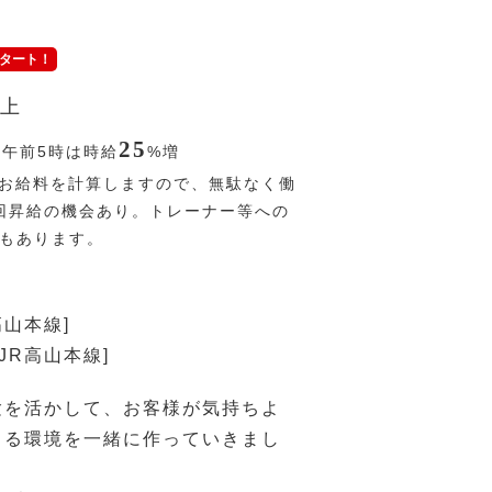
タート！
上
25
〜午前5時は時給
%
増
お給料を計算しますので、無駄なく働
回昇給の機会あり。トレーナー等への
Pもあります。
高山本線]
JR高山本線]
験を活かして、お客様が気持ちよ
きる環境を一緒に作っていきまし