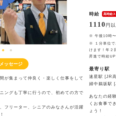
時給
高時給ス
1110
円
以
※
午後10時
※
１分単位で
けます！年２
昇進で時給U
メッセージ
最寄り駅
速星駅 [JR
間が集まって仲良く・楽しく仕事をして
婦中鵜坂駅 [
ニングも丁寧に行うので、初めての方で
あなたの経
くお食事で
、フリーター、シニアのみなさんが活躍
ょう！
！