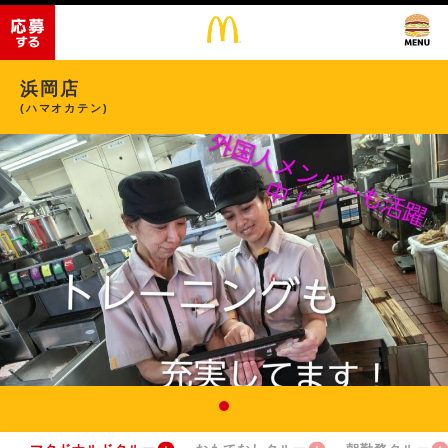
浜岡店
(ハマオカテン)