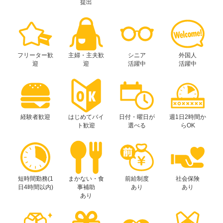
提出
フリーター歓
主婦・主夫歓
シニア
外国人
迎
迎
活躍中
活躍中
経験者歓迎
はじめてバイ
日付・曜日が
週1日2時間か
ト歓迎
選べる
らOK
短時間勤務(1
まかない・食
前給制度
社会保険
日4時間以内)
事補助
あり
あり
あり