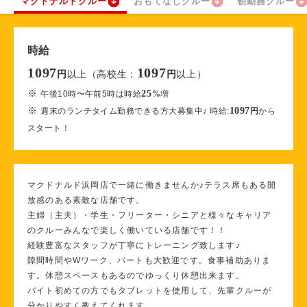
マクドナルドクルー
おもてなしクルー
朝勤務クルー
時給
1097
1097
以上（高校生：
以上）
円
円
※
25
午後10時〜午前5時は時給
%
増
※
1097
週末のランチタイム勤務できる方大募集中♪ 時給:
円
から
スタート！
マクドナルド浜岡店で一緒に働きませんか♪テラス席もある開
放感のある素敵な店舗です。
主婦（主夫）・学生・フリーター・シニアと様々なキャリア
のクルーみんなで楽しく働いている店舗です！！
経験豊富なスタッフが丁寧にトレーニング致します♪
隙間時間やWワーク、パートも大歓迎です。食事補助ありま
す。休憩スペースもあるのでゆっくり休憩出来ます。
バイト初めての方でもタブレットを使用して、先輩クルーが
分かりやすく教えてくれます。