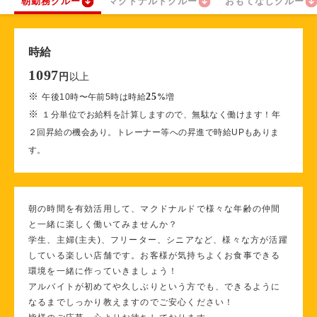
朝勤務クルー
マクドナルドクルー
おもてなしクルー
時給
1097
以上
円
※
25
午後10時〜午前5時は時給
%
増
※
１分単位でお給料を計算しますので、無駄なく働けます！年
２回昇給の機会あり。トレーナー等への昇進で時給UPもありま
す。
朝の時間を有効活用して、マクドナルドで様々な年齢の仲間
と一緒に楽しく働いてみませんか？
学生、主婦(主夫)、フリーター、シニアなど、様々な方が活躍
している楽しい店舗です。お客様が気持ちよくお食事できる
環境を一緒に作っていきましょう！
アルバイトが初めてや久しぶりという方でも、できるように
なるまでしっかり教えますのでご安心ください！