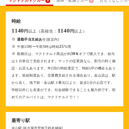
マクドナルドクルー
清掃・配膳クルー
おもてなしクル
時給
1140
1140
以上（高校生：
以上）
円
円
※
通勤手当支給あり
(規定内)
※
25
午後10時〜午前5時は時給
%
増
※
30
勤務日は、マクドナルド商品が約
％
オフで購入でき、給与
は１分単位で支給されます。マックの従業員なら、割引の利く施
設・お店もあります。年2回の時給査定で、時給UPの機会もあり
ます。前給制度あり。交通費支給される場合あり。金山店は、駅
から近く、地下鉄・金山駅３番出口より、徒歩1分のお店です。
学校以外にも友達ができ、社会経験できることも魅力的です。初
めてのアルバイトは、マクドナルドで！！
最寄り駅
金山駅 [名古屋市営地下鉄名城線]