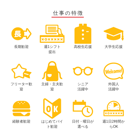
仕事の特徴
長期歓迎
週1シフト
高校生応援
大学生応援
提出
フリーター歓
主婦・主夫歓
シニア
外国人
迎
迎
活躍中
活躍中
経験者歓迎
はじめてバイ
日付・曜日が
週1日2時間か
ト歓迎
選べる
らOK