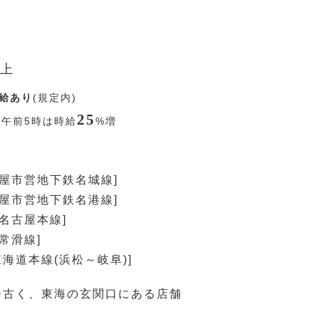
上
給あり
(規定内)
25
〜午前5時は時給
%
増
古屋市営地下鉄名城線]
古屋市営地下鉄名港線]
鉄名古屋本線]
常滑線]
東海道本線(浜松～岐阜)]
番古く、東海の玄関口にある店舗