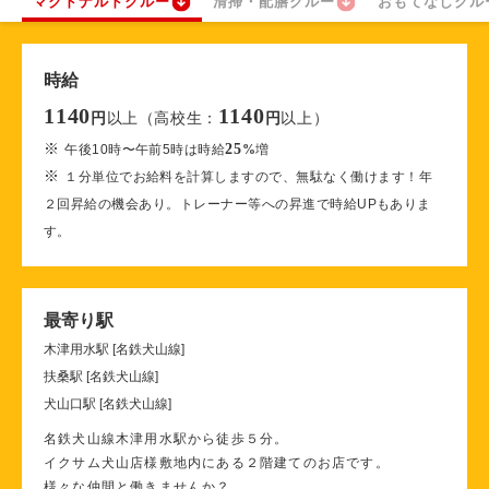
マクドナルドクルー
清掃・配膳クルー
おもてなしクル
時給
1140
1140
以上（高校生：
以上）
円
円
※
25
午後10時〜午前5時は時給
%
増
※
１分単位でお給料を計算しますので、無駄なく働けます！年
２回昇給の機会あり。トレーナー等への昇進で時給UPもありま
す。
最寄り駅
木津用水駅 [名鉄犬山線]
扶桑駅 [名鉄犬山線]
犬山口駅 [名鉄犬山線]
名鉄犬山線木津用水駅から徒歩５分。
イクサム犬山店様敷地内にある２階建てのお店です。
様々な仲間と働きませんか？