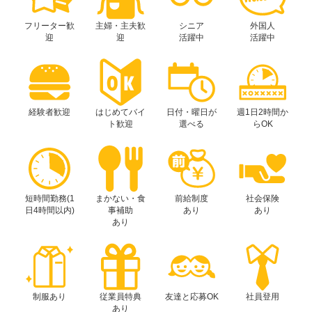
フリーター歓
主婦・主夫歓
シニア
外国人
迎
迎
活躍中
活躍中
経験者歓迎
はじめてバイ
日付・曜日が
週1日2時間か
ト歓迎
選べる
らOK
短時間勤務(1
まかない・食
前給制度
社会保険
日4時間以内)
事補助
あり
あり
あり
制服あり
従業員特典
友達と応募OK
社員登用
あり