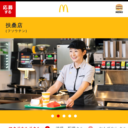
扶桑店
(フソウテン)