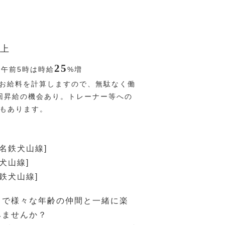
上
25
〜午前5時は時給
%
増
お給料を計算しますので、無駄なく働
回昇給の機会あり。トレーナー等への
Pもあります。
[名鉄犬山線]
犬山線]
名鉄犬山線]
ドで様々な年齢の仲間と一緒に楽
みませんか？