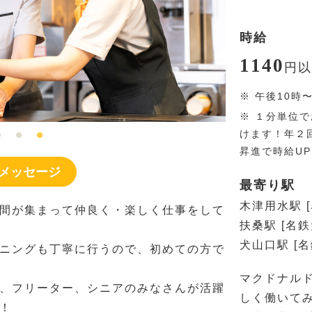
時給
1140
円
以
※
午後10時
※
１分単位で
けます！年２
昇進で時給U
メッセージ
最寄り駅
木津用水駅 
間が集まって仲良く・楽しく仕事をして
扶桑駅 [名鉄
犬山口駅 [
ニングも丁寧に行うので、初めての方で
マクドナル
、フリーター、シニアのみなさんが活躍
しく働いて
！