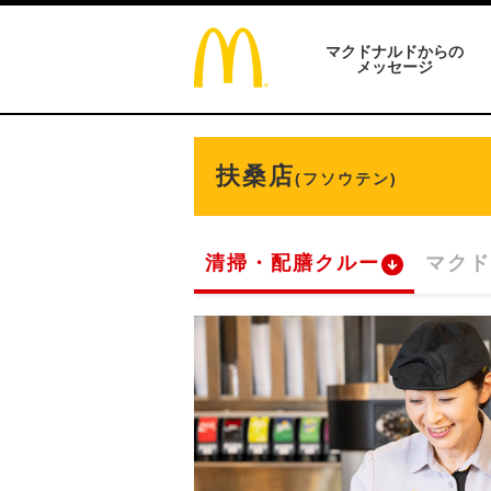
マクドナルドからの
メッセージ
扶桑店
(フソウテン)
清掃・配膳クルー
マクド