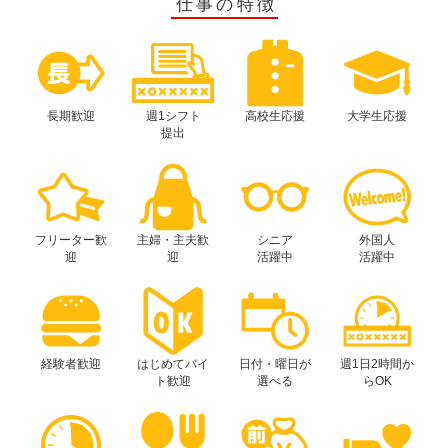
仕事の特徴
長期歓迎
週1シフト
高校生応援
大学生応援
提出
フリーター歓
主婦・主夫歓
シニア
外国人
迎
迎
活躍中
活躍中
経験者歓迎
はじめてバイ
日付・曜日が
週1日2時間か
ト歓迎
選べる
らOK