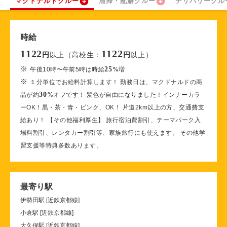
マクドナルドクルー
清掃・配膳クルー
デリバリークル
時給
1122
1122
以上（高校生：
以上）
円
円
※
25
午後10時〜午前5時は時給
%
増
※
１分単位でお給料計算します！ 勤務日は、マクドナルドの商
30
品が約
%
オフです！ 髪色が自由になりました！インナーカラ
ーOK！黒・茶・青・ピンク、OK！ 片道2km以上の方、交通費支
給あり！ 【その他福利厚生】 旅行宿泊費割引、テーマパーク入
場料割引、レンタカー割引等、家族旅行にも使えます。 その他学
習支援等特典多数あります。
最寄り駅
伊勢田駅 [近鉄京都線]
小倉駅 [近鉄京都線]
大久保駅 [近鉄京都線]