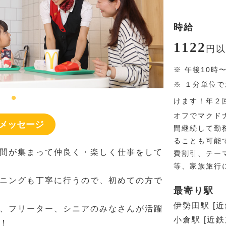
時給
1122
円
以
※
午後10時
※
１分単位で
けます！年２
オフでマクド
メッセージ
間継続して勤
ることも可能
間が集まって仲良く・楽しく仕事をして
費割引、テー
等、家族旅行
ニングも丁寧に行うので、初めての方で
最寄り駅
伊勢田駅 [
、フリーター、シニアのみなさんが活躍
小倉駅 [近鉄
！