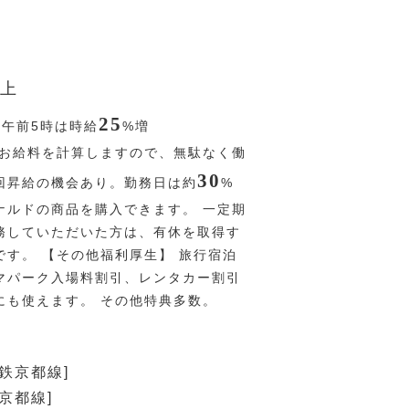
上
25
〜午前5時は時給
%
増
お給料を計算しますので、無駄なく働
30
回昇給の機会あり。勤務日は約
%
ナルドの商品を購入できます。 一定期
務していただいた方は、有休を取得す
です。 【その他福利厚生】 旅行宿泊
マパーク入場料割引、レンタカー割引
にも使えます。 その他特典多数。
近鉄京都線]
京都線]