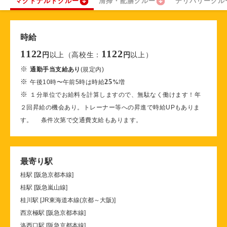
マクドナルドクルー
清掃・配膳クルー
デリバリークル
時給
1122
1122
以上（高校生：
以上）
円
円
※
通勤手当支給あり
(規定内)
※
25
午後10時〜午前5時は時給
%
増
※
１分単位でお給料を計算しますので、無駄なく働けます！年
２回昇給の機会あり。トレーナー等への昇進で時給UPもありま
す。 条件次第で交通費支給もあります。
最寄り駅
桂駅 [阪急京都本線]
桂駅 [阪急嵐山線]
桂川駅 [JR東海道本線(京都～大阪)]
西京極駅 [阪急京都本線]
洛西口駅 [阪急京都本線]