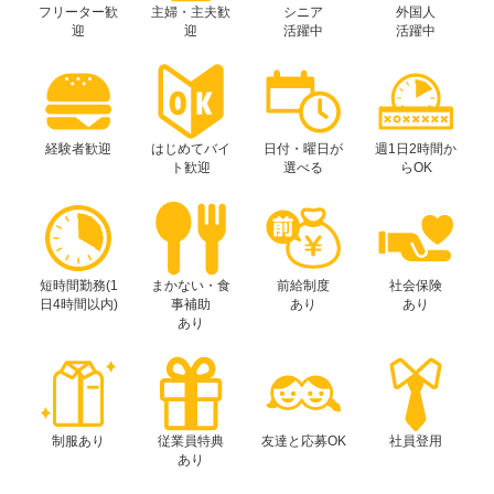
フリーター歓
主婦・主夫歓
シニア
外国人
迎
迎
活躍中
活躍中
経験者歓迎
はじめてバイ
日付・曜日が
週1日2時間か
ト歓迎
選べる
らOK
短時間勤務(1
まかない・食
前給制度
社会保険
日4時間以内)
事補助
あり
あり
あり
制服あり
従業員特典
友達と応募OK
社員登用
あり