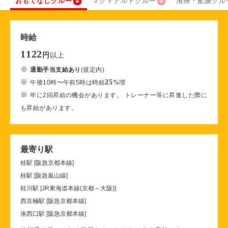
おもてなしクルー
マクドナルドクルー
清掃・配膳クル
時給
1122
以上
円
※
通勤手当支給あり
(規定内)
※
25
午後10時〜午前5時は時給
%
増
※
年に2回昇給の機会があります。 トレーナー等に昇進した際に
も昇給があります。
最寄り駅
桂駅 [阪急京都本線]
桂駅 [阪急嵐山線]
桂川駅 [JR東海道本線(京都～大阪)]
西京極駅 [阪急京都本線]
洛西口駅 [阪急京都本線]