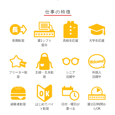
仕事の特徴
長期歓迎
週1シフト
高校生応援
大学生応援
提出
フリーター歓
主婦・主夫歓
シニア
外国人
迎
迎
活躍中
活躍中
経験者歓迎
はじめてバイ
日付・曜日が
週1日2時間か
ト歓迎
選べる
らOK