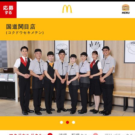
国道関目店
(コクドウセキメテン)