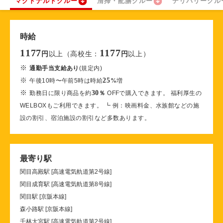
マクドナルドクルー
清掃・配膳クルー
デリバリークル
時給
1177
1177
以上（高校生：
以上）
円
円
※
通勤手当支給あり
(規定内)
※
25
午後10時〜午前5時は時給
%
増
※
30
勤務日に限り商品を約
％
OFFで購入できます。 福利厚生の
WELBOXもご利用できます。 ┗ 例：映画料金、水族館などの施
設の割引、宿泊施設の割引など多数あります。
最寄り駅
関目高殿駅 [高速電気軌道第2号線]
関目成育駅 [高速電気軌道第8号線]
関目駅 [京阪本線]
森小路駅 [京阪本線]
千林大宮駅 [高速電気軌道第2号線]