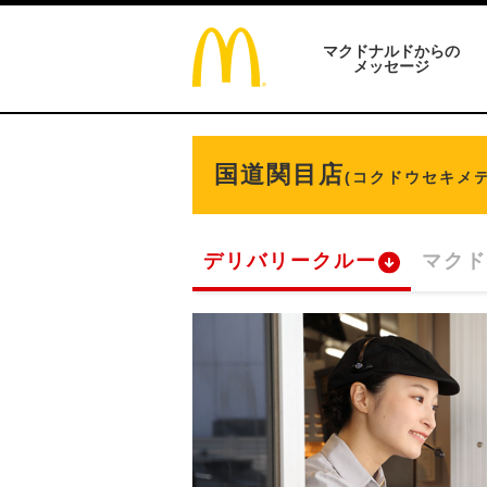
マクドナルドからの
メッセージ
国道関目店
(コクドウセキメテ
デリバリークルー
マクド