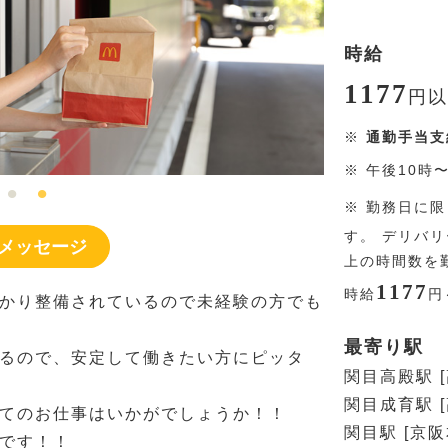
時給
1177
円
以
※
通勤手当支
※
午後10時
※
勤務日に限
す。 デリバ
メッセージ
上の時間数を
1177
時給
円
かり整備されているので未経験の方でも
最寄り駅
るので、安定して働きたい方にピッタ
関目高殿駅 
関目成育駅 
てのお仕事はいかがでしょうか！！
関目駅 [京阪
です！！