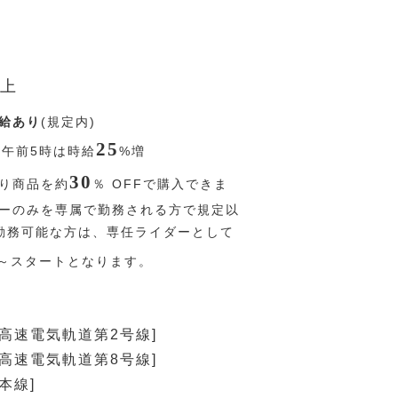
上
給あり
(規定内)
25
〜午前5時は時給
%
増
30
り商品を約
％
OFFで購入できま
リーのみを専属で勤務される方で規定以
勤務可能な方は、専任ライダーとして
～スタートとなります。
[高速電気軌道第2号線]
[高速電気軌道第8号線]
本線]