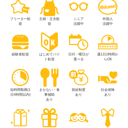
フリーター歓
主婦・主夫歓
シニア
外国人
迎
迎
活躍中
活躍中
経験者歓迎
はじめてバイ
日付・曜日が
週1日2時間か
ト歓迎
選べる
らOK
短時間勤務(1
まかない・食
前給制度
社会保険
日4時間以内)
事補助
あり
あり
あり