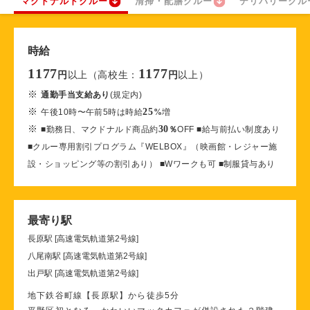
マクドナルドクルー
清掃・配膳クルー
デリバリークル
時給
1177
1177
以上（高校生：
以上）
円
円
※
通勤手当支給あり
(規定内)
※
25
午後10時〜午前5時は時給
%
増
※
30
■勤務日、マクドナルド商品約
％
OFF ■給与前払い制度あり
■クルー専用割引プログラム『WELBOX』（映画館・レジャー施
設・ショッピング等の割引あり） ■Wワークも可 ■制服貸与あり
最寄り駅
長原駅 [高速電気軌道第2号線]
八尾南駅 [高速電気軌道第2号線]
出戸駅 [高速電気軌道第2号線]
地下鉄谷町線【長原駅】から徒歩5分