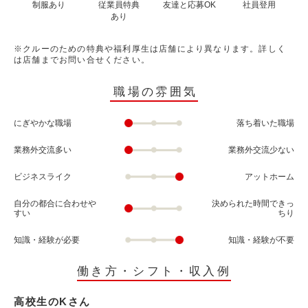
制服あり
従業員特典
友達と応募OK
社員登用
あり
※クルーのための特典や福利厚生は店舗により異なります。詳しく
は店舗までお問い合せください。
職場の雰囲気
にぎやかな職場
落ち着いた職場
業務外交流多い
業務外交流少ない
ビジネスライク
アットホーム
自分の都合に合わせや
決められた時間できっ
すい
ちり
知識・経験が必要
知識・経験が不要
働き方・シフト・収入例
高校生のKさん