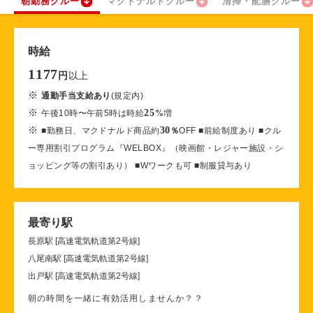
朝勤務クルー
マクドナルドクルー
清掃・配膳クルー
時給
1177
以上
円
※
通勤手当支給あり
(規定内)
※
25
午後10時〜午前5時は時給
%
増
※
30
■勤務日、マクドナルド商品約
％
OFF ■前給制度あり ■クル
ー専用割引プログラム『WELBOX』（映画館・レジャー施設・シ
ョッピング等の割引あり） ■Wワークも可 ■制服貸与あり
最寄り駅
長原駅 [高速電気軌道第2号線]
八尾南駅 [高速電気軌道第2号線]
出戸駅 [高速電気軌道第2号線]
朝の時間を一緒に有効活用しませんか？？