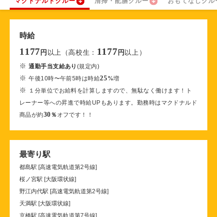
マクドナルドクルー
清掃・配膳クルー
おもてなしクル
時給
1177
1177
以上（高校生：
以上）
円
円
※
通勤手当支給あり
(規定内)
※
25
午後10時〜午前5時は時給
%
増
※
１分単位でお給料を計算しますので、無駄なく働けます！ト
レーナー等への昇進で時給UPもあります。勤務時はマクドナルド
30
商品が約
％
オフです！！
最寄り駅
都島駅 [高速電気軌道第2号線]
桜ノ宮駅 [大阪環状線]
野江内代駅 [高速電気軌道第2号線]
天満駅 [大阪環状線]
京橋駅 [高速電気軌道第7号線]