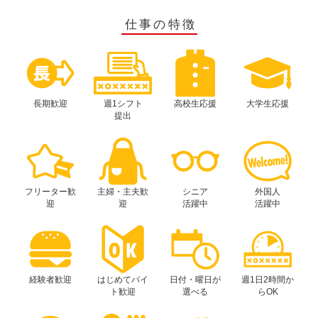
仕事の特徴
長期歓迎
週1シフト
高校生応援
大学生応援
提出
フリーター歓
主婦・主夫歓
シニア
外国人
迎
迎
活躍中
活躍中
経験者歓迎
はじめてバイ
日付・曜日が
週1日2時間か
ト歓迎
選べる
らOK