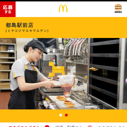
都島駅前店
(ミヤコジマエキマエテン)