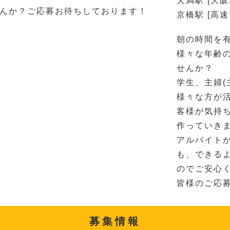
天満駅 [大阪
んか？ご応募お待ちしております！
京橋駅 [高
朝の時間を
様々な年齢
せんか？
学生、主婦(
様々な方が
客様が気持
作っていき
アルバイト
も、できる
のでご安心
皆様のご応
募集情報