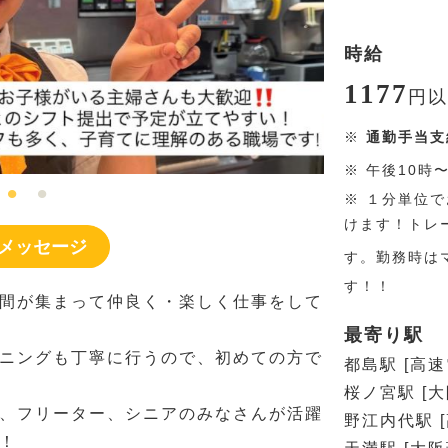
時給
1177
円
以
※
通勤手当支
※
午後10時
※
１分単位で
けます！トレ
メッセージ
す。勤務時は
す！！
間が集まって仲良く・楽しく仕事をして
最寄り駅
ニングも丁寧に行うので、初めての方で
都島駅 [高
桜ノ宮駅 [
、フリーター、シニアのみなさんが活躍
野江内代駅 
！