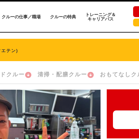
トレーニング＆
クルーの仕事／職場
クルーの特典
キャリアパス
マエテン)
ドクルー
清掃・配膳クルー
おもてなしク