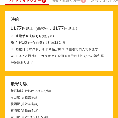
マクドナルドクルー
清掃・配膳クルー
おもてなしクル
時給
1177
1177
以上（高校生：
以上）
円
円
※
通勤手当支給あり
(規定内)
※
25
午後10時〜午前5時は時給
%
増
※
30
勤務日はマクドナルド商品が約
%
割引で購入できます！
WELBOXと提携し、カラオケや映画観賞券の割引などの福利厚生
が多数あります！
最寄り駅
新石切駅 [近鉄けいはんな線]
額田駅 [近鉄奈良線]
枚岡駅 [近鉄奈良線]
石切駅 [近鉄奈良線]
吉田駅 [近鉄けいはんな線]