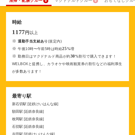
清掃・配膳クルー
マクドナルドクルー
おもてなしクル
時給
1177
以上
円
※
通勤手当支給あり
(規定内)
※
25
午後10時〜午前5時は時給
%
増
※
30
勤務日はマクドナルド商品が約
%
割引で購入できます！
WELBOXと提携し、カラオケや映画観賞券の割引などの福利厚生
が多数あります！
最寄り駅
新石切駅 [近鉄けいはんな線]
額田駅 [近鉄奈良線]
枚岡駅 [近鉄奈良線]
石切駅 [近鉄奈良線]
吉田駅 [近鉄けいはんな線]