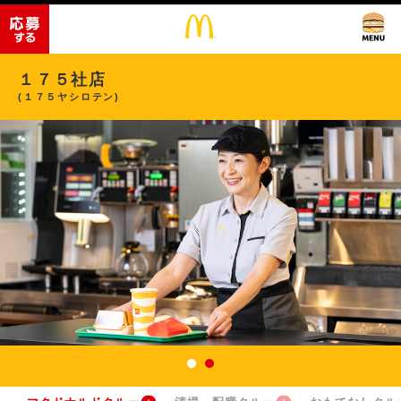
１７５社店
(１７５ヤシロテン)