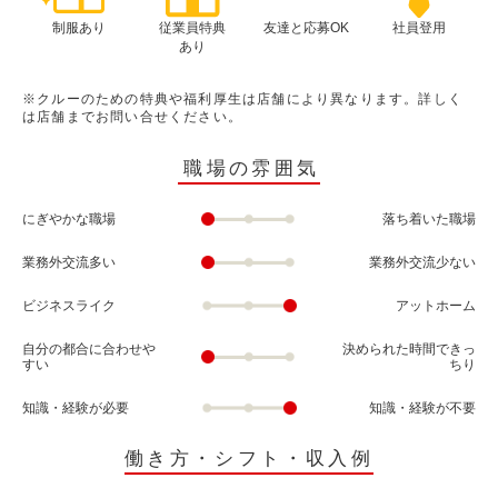
制服あり
従業員特典
友達と応募OK
社員登用
あり
※クルーのための特典や福利厚生は店舗により異なります。詳しく
は店舗までお問い合せください。
職場の雰囲気
にぎやかな職場
落ち着いた職場
業務外交流多い
業務外交流少ない
ビジネスライク
アットホーム
自分の都合に合わせや
決められた時間できっ
すい
ちり
知識・経験が必要
知識・経験が不要
働き方・シフト・収入例