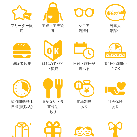
フリーター歓
主婦・主夫歓
シニア
外国人
迎
迎
活躍中
活躍中
経験者歓迎
はじめてバイ
日付・曜日が
週1日2時間か
ト歓迎
選べる
らOK
短時間勤務(1
まかない・食
前給制度
社会保険
日4時間以内)
事補助
あり
あり
あり