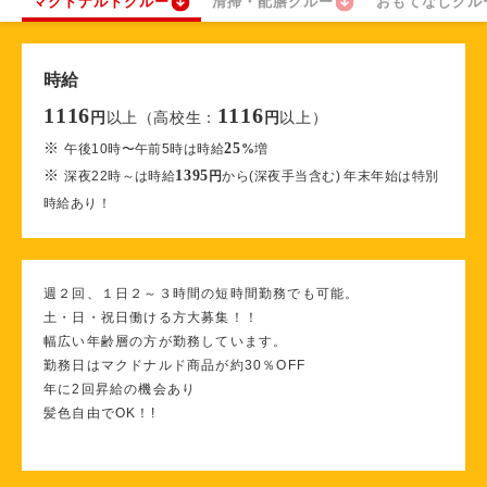
マクドナルドクルー
清掃・配膳クルー
おもてなしクル
時給
1116
1116
以上（高校生：
以上）
円
円
※
25
午後10時〜午前5時は時給
%
増
※
1395
深夜22時～は時給
円
から(深夜手当含む) 年末年始は特別
時給あり！
週２回、１日２～３時間の短時間勤務でも可能。
土・日・祝日働ける方大募集！！
幅広い年齢層の方が勤務しています。
勤務日はマクドナルド商品が約30％OFF
年に2回昇給の機会あり
髪色自由でOK！!