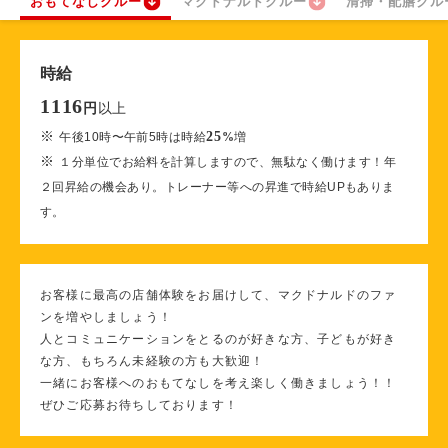
おもてなしクルー
マクドナルドクルー
清掃・配膳クル
時給
1116
以上
円
※
25
午後10時〜午前5時は時給
%
増
※
１分単位でお給料を計算しますので、無駄なく働けます！年
２回昇給の機会あり。トレーナー等への昇進で時給UPもありま
す。
お客様に最高の店舗体験をお届けして、マクドナルドのファ
ンを増やしましょう！
人とコミュニケーションをとるのが好きな方、子どもが好き
な方、もちろん未経験の方も大歓迎！
一緒にお客様へのおもてなしを考え楽しく働きましょう！！
ぜひご応募お待ちしております！