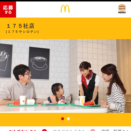
１７５社店
(１７５ヤシロテン)