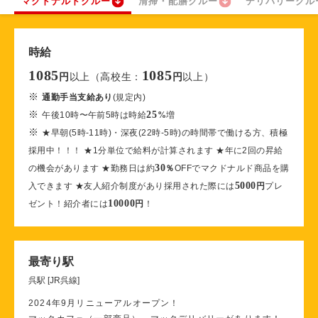
マクドナルドクルー
清掃・配膳クルー
デリバリークル
時給
1085
1085
以上（高校生：
以上）
円
円
※
通勤手当支給あり
(規定内)
※
25
午後10時〜午前5時は時給
%
増
※
★早朝(5時-11時)・深夜(22時-5時)の時間帯で働ける方、積極
採用中！！！ ★1分単位で給料が計算されます ★年に2回の昇給
30
の機会があります ★勤務日は約
％
OFFでマクドナルド商品を購
5000
入できます ★友人紹介制度があり採用された際には
円
プレ
10000
ゼント！紹介者には
円
！
最寄り駅
呉駅 [JR呉線]
2024年9月リニューアルオープン！