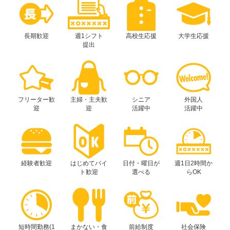
長期歓迎
週1シフト
高校生応援
大学生応援
提出
フリーター歓
主婦・主夫歓
シニア
外国人
迎
迎
活躍中
活躍中
経験者歓迎
はじめてバイ
日付・曜日が
週1日2時間か
ト歓迎
選べる
らOK
短時間勤務(1
まかない・食
前給制度
社会保険