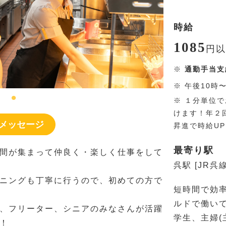
時給
1085
円
以
※
通勤手当支
※
午後10時
※
１分単位で
けます！年２
メッセージ
昇進で時給U
最寄り駅
間が集まって仲良く・楽しく仕事をして
呉駅 [JR呉線
ニングも丁寧に行うので、初めての方で
短時間で効
ルドで働い
、フリーター、シニアのみなさんが活躍
学生、主婦(
！