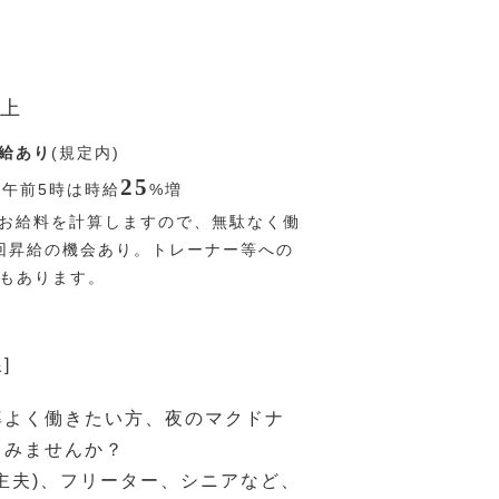
上
給あり
(規定内)
25
〜午前5時は時給
%
増
お給料を計算しますので、無駄なく働
回昇給の機会あり。トレーナー等への
Pもあります。
]
率よく働きたい方、夜のマクドナ
てみませんか？
主夫)、フリーター、シニアなど、