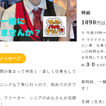
時給
1090
円
以
※
午後10時
※
マクドナル
たい事、仕事
ンの時間を作
を目指してま
メッセージ
３０
約
％
OF
間が集まって仲良く・楽しく仕事をして
新時給、一
ニングも丁寧に行うので、初めての方で
す！
、フリーター、シニアのみなさんが活躍
主婦（主夫
！