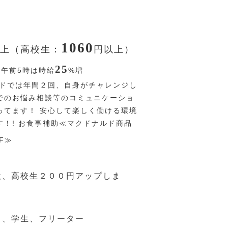
1060
上（高校生：
円
以上）
25
〜午前5時は時給
%
増
ドでは年間２回、自身がチャレンジし
でのお悩み相談等のコミュニケーショ
ってます！ 安心して楽しく働ける環境
す！! お食事補助≪マクドナルド商品
F≫
般、高校生２００円アップしま
）、学生、フリーター