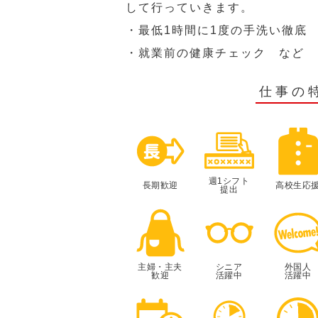
して行っていきます。
・最低1時間に1度の手洗い徹底
・就業前の健康チェック など
仕事の
週1シフト
長期歓迎
高校生応
提出
主婦・主夫
シニア
外国人
歓迎
活躍中
活躍中