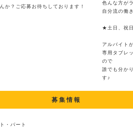
色んな方が
んか？ご応募お待ちしております！
自分流の働
★土日、祝
アルバイト
専用タブレ
ので
誰でも分か
す♪
募集情報
ト・パート