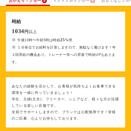
おかえり！クルー
マクドナルドクルー
おもてなしクル
時給
1034
以上
円
※
25
午後10時〜午前5時は時給
%
増
※
１分単位でお給料を計算しますので、無駄なく働けます！年
２回昇給の機会あり。トレーナー等への昇進で時給UPもありま
す。
あなたの経験を活かして、お客様が気持ちよくお食事できる
環境を一緒に作っていきましょう！
学生、主婦(主夫)、フリーター、シニアなど、様々な方が活躍
している楽しい店舗です。
全員でサポートしますので、ブランクは心配無用です！皆様
のご応募、心よりお待ちしております。