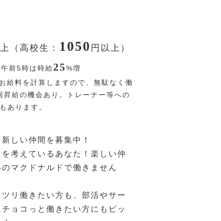
1050
上（高校生：
円
以上）
25
〜午前5時は時給
%
増
お給料を計算しますので、無駄なく働
回昇給の機会あり。トレーナー等への
Pもあります。
、新しい仲間を募集中！
トを考えているあなた！楽しい仲
いのマクドナルドで働きません
ッツリ働きたい方も、部活やサー
にチョコっと働きたい方にもピッ