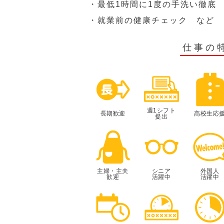
・最低1時間に1度の手洗い徹底
・就業前の健康チェック など
仕事の
週1シフト
長期歓迎
高校生応
提出
主婦・主夫
シニア
外国人
歓迎
活躍中
活躍中