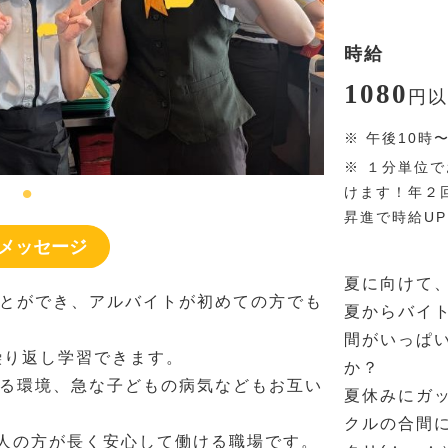
時給
1080
円
以
※
午後10時
※
１分単位で
けます！年２
昇進で時給U
メッセージ
夏に向けて
とができ、アルバイトが初めての方でも
夏からバイ
間がいっぱ
繰り返し学習できます。
か？
る環境、急な子どもの病気などもお互い
夏休みにガ
クルの合間
会人の方が長く安心して働ける職場です。